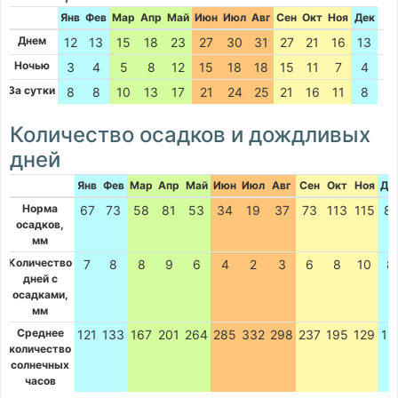
Янв
Фев
Мар
Апр
Май
Июн
Июл
Авг
Сен
Окт
Ноя
Дек
Днем
12
13
15
18
23
27
30
31
27
21
16
13
Ночью
3
4
5
8
12
15
18
18
15
11
7
4
За сутки
8
8
10
13
17
21
24
25
21
16
11
8
Количество осадков и дождливых
дней
Янв
Фев
Мар
Апр
Май
Июн
Июл
Авг
Сен
Окт
Ноя
Де
Норма
67
73
58
81
53
34
19
37
73
113
115
81
осадков,
мм
Количество
7
8
8
9
6
4
2
3
6
8
10
8
дней с
осадками,
мм
Среднее
121
133
167
201
264
285
332
298
237
195
129
11
количество
солнечных
часов