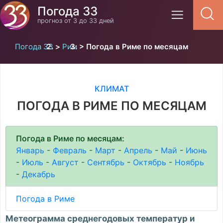
Погода 33
прогноз от 3 до 33 дней
Погода 33
Рим
Погода в Риме по месяцам
КЛИМАТ
ПОГОДА В РИМЕ ПО МЕСЯЦАМ
Погода в Риме по месяцам:
Январь
-
Февраль
-
Март
-
Апрель
-
Май
-
Июнь
-
Июль
-
Август
-
Сентябрь
-
Октябрь
-
Ноябрь
-
Декабрь
Погода в Риме
Метеограмма среднегодовых температур и