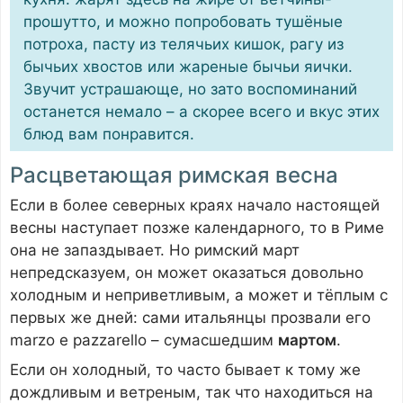
прошутто, и можно попробовать тушёные
потроха, пасту из телячьих кишок, рагу из
бычьих хвостов или жареные бычьи яички.
Звучит устрашающе, но зато воспоминаний
останется немало – а скорее всего и вкус этих
блюд вам понравится.
Расцветающая римская весна
Если в более северных краях начало настоящей
весны наступает позже календарного, то в Риме
она не запаздывает. Но римский март
непредсказуем, он может оказаться довольно
холодным и неприветливым, а может и тёплым с
первых же дней: сами итальянцы прозвали его
marzo e pazzarello – сумасшедшим
мартом
.
Если он холодный, то часто бывает к тому же
дождливым и ветреным, так что находиться на