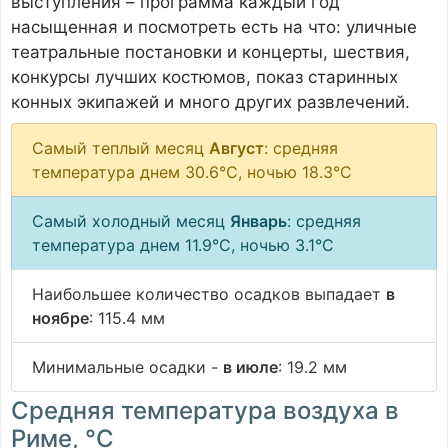
выступления – программа каждый год
насыщенная и посмотреть есть на что: уличные
театральные постановки и концерты, шествия,
конкурсы лучших костюмов, показ старинных
конных экипажей и много других развлечений.
Самый теплый месяц
Август
: средняя
температура днем 30.6°C, ночью 18.3°C
Самый холодный месяц
Январь
: средняя
температура днем 11.9°C, ночью 3.1°C
Наибольшее количество осадков выпадает
в
ноябре
: 115.4 мм
Минимальные осадки -
в июле
: 19.2 мм
Средняя температура воздуха в
Риме, °C