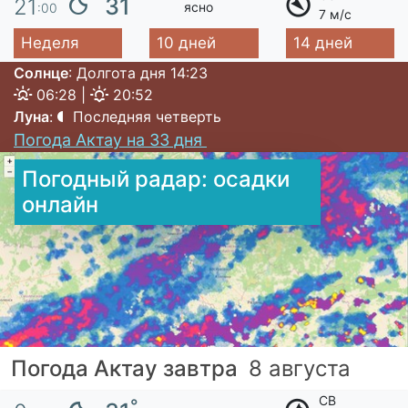
°
31
21
ясно
:00
7 м/с
Неделя
10 дней
14 дней
Солнце
: Долгота дня 14:23
06:28 |
20:52
Луна
:
Последняя четверть
Погода Актау на 33 дня
Погодный радар: осадки
онлайн
Погода Актау завтра
8 августа
СВ
°