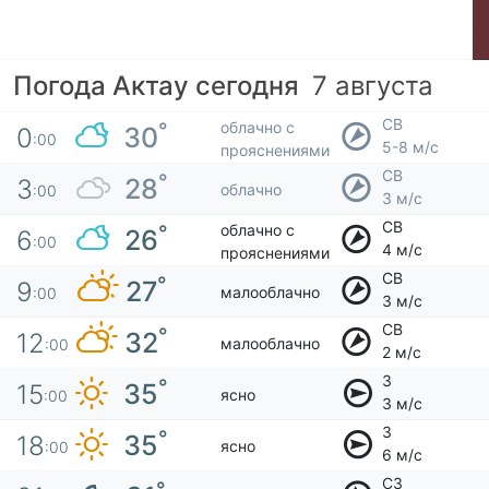
Погода Актау сегодня
7 августа
СВ
облачно с
°
30
0
:00
5-8 м/с
прояснениями
СВ
°
28
3
облачно
:00
3 м/с
СВ
облачно с
°
26
6
:00
4 м/с
прояснениями
СВ
°
27
9
малооблачно
:00
3 м/с
СВ
°
32
12
малооблачно
:00
2 м/с
З
°
35
15
ясно
:00
3 м/с
З
°
35
18
ясно
:00
6 м/с
СЗ