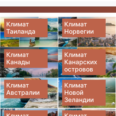
Климат
Климат
Таиланда
Норвегии
Климат
Климат
Канады
Канарских
островов
Климат
Климат
Австралии
Новой
Зеландии
Климат
Климат