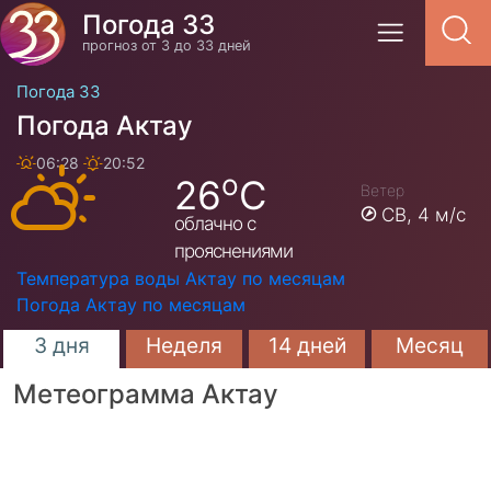
Погода 33
прогноз от 3 до 33 дней
Погода 33
Погода Актау
06:28
20:52
o
26
C
Ветер
СВ,
4 м/с
облачно с
прояснениями
Температура воды Актау по месяцам
Погода Актау по месяцам
3 дня
Неделя
14 дней
Месяц
Метеограмма Актау