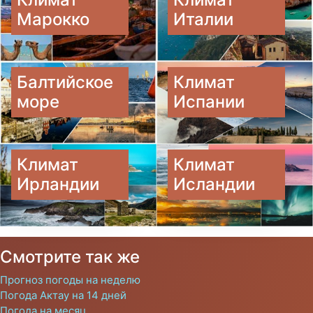
Марокко
Италии
Балтийское
Климат
море
Испании
Климат
Климат
Ирландии
Исландии
Смотрите так же
Прогноз погоды на неделю
Погода Актау на 14 дней
Погода на месяц