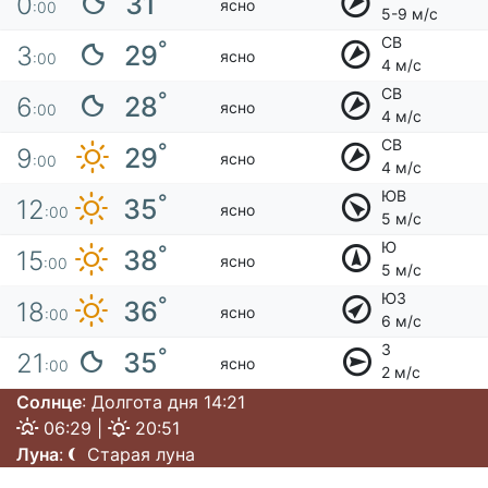
31
0
ясно
:00
5-9 м/с
СВ
°
29
3
ясно
:00
4 м/с
СВ
°
28
6
ясно
:00
4 м/с
СВ
°
29
9
ясно
:00
4 м/с
ЮВ
°
35
12
ясно
:00
5 м/с
Ю
°
38
15
ясно
:00
5 м/с
ЮЗ
°
36
18
ясно
:00
6 м/с
З
°
35
21
ясно
:00
2 м/с
Солнце
: Долгота дня 14:21
06:29 |
20:51
Луна
:
Старая луна