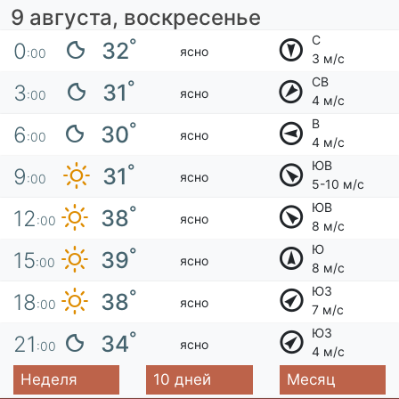
9 августа, воскресенье
С
°
32
0
ясно
:00
3 м/с
СВ
°
31
3
ясно
:00
4 м/с
В
°
30
6
ясно
:00
4 м/с
ЮВ
°
31
9
ясно
:00
5-10 м/с
ЮВ
°
38
12
ясно
:00
8 м/с
Ю
°
39
15
ясно
:00
8 м/с
ЮЗ
°
38
18
ясно
:00
7 м/с
ЮЗ
°
34
21
ясно
:00
4 м/с
Неделя
10 дней
Месяц