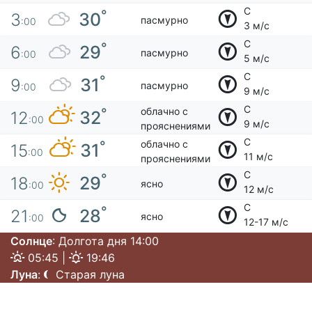
С
°
30
3
пасмурно
:00
3 м/с
С
°
29
6
пасмурно
:00
5 м/с
С
°
31
9
пасмурно
:00
9 м/с
С
облачно с
°
32
12
:00
9 м/с
прояснениями
С
облачно с
°
31
15
:00
11 м/с
прояснениями
С
°
29
18
ясно
:00
12 м/с
С
°
28
21
ясно
:00
12-17 м/с
Солнце
: Долгота дня 14:00
05:45 |
19:46
Луна
:
Старая луна