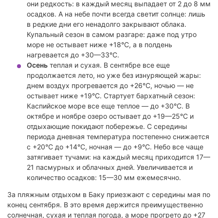
они редкость: в каждый месяц выпадает от 2 до 8 мм
осадков. А на небе почти всегда светит солнце: лишь
в редкие дни его ненадолго закрывают облака.
Купальный сезон в самом разгаре: даже под утро
море не остывает ниже +18°C, а в полдень
нагревается до +30—33°C.
Осень
теплая и сухая. В сентябре все еще
продолжается лето, но уже без изнуряющей жары:
днем воздух прогревается до +26°C, ночью — не
остывает ниже +19°C. Стартует бархатный сезон:
Каспийское море все еще теплое — до +30°C. В
октябре и ноябре озеро остывает до +19—25°C и
отдыхающие покидают побережье. С середины
периода дневная температура постепенно снижается
с +20°C до +14°C, ночная — до +9°C. Небо все чаще
затягивает тучами: на каждый месяц приходится 17—
21 пасмурных и облачных дней. Увеличивается и
количество осадков: 15—30 мм ежемесячно.
За пляжным отдыхом в Баку приезжают с середины мая по
конец сентября. В это время держится преимущественно
солнечная, сухая и теплая погода, а море прогрето до +27