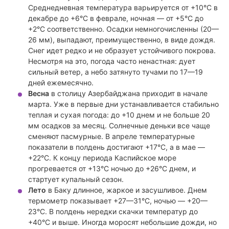
Среднедневная температура варьируется от +10°C в
декабре до +6°C в феврале, ночная — от +5°C до
+2°C соответственно. Осадки немногочисленны (20—
26 мм), выпадают, преимущественно, в виде дождя.
Снег идет редко и не образует устойчивого покрова.
Несмотря на это, погода часто ненастная: дует
сильный ветер, а небо затянуто тучами по 17—19
дней ежемесячно.
Весна
в столицу Азербайджана приходит в начале
марта. Уже в первые дни устанавливается стабильно
теплая и сухая погода: до +10 днем и не больше 20
мм осадков за месяц. Солнечные деньки все чаще
сменяют пасмурные. В апреле температурные
показатели в полдень достигают +17°C, а в мае —
+22°C. К концу периода Каспийское море
прогревается от +13°C ночью до +26°C днем, и
стартует купальный сезон.
Лето
в Баку длинное, жаркое и засушливое. Днем
термометр показывает +27—31°C, ночью — +20—
23°C. В полдень нередки скачки температур до
+40°C и выше. Иногда моросят небольшие дожди, но