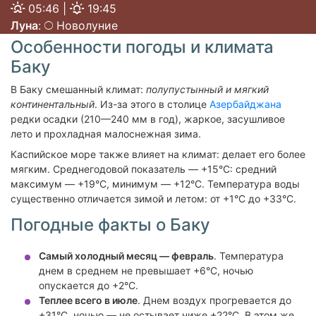
05:46 |
19:45
Луна
:
Новолуние
Особенности погоды и климата
Баку
В Баку смешанный климат:
полупустынный и мягкий
континентальный
. Из-за этого в столице
Азербайджана
редки осадки (210—240 мм в год), жаркое, засушливое
лето и прохладная малоснежная зима.
Каспийское море также влияет на климат: делает его более
мягким. Среднегодовой показатель — +15°C: средний
максимум — +19°C, минимум — +12°C. Температура воды
существенно отличается зимой и летом: от +1°C до +33°C.
Погодные факты о Баку
Самый холодный месяц — февраль
. Температура
днем в среднем не превышает +6°C, ночью
опускается до +2°C.
Теплее всего в июле
. Днем воздух прогревается до
+31°C, ночью — не остывает ниже +22°C. В этом же