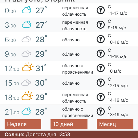
С
переменная
°
27
0
:00
11-17 м/с
облачность
С
переменная
°
27
3
:00
9-15 м/с
облачность
С
°
28
6
облачно
:00
10-16 м/с
С
°
29
9
облачно
:00
11-15 м/с
С
облачно с
°
31
12
:00
10 м/с
прояснениями
С
°
30
15
облачно
:00
12-15 м/с
С
переменная
°
29
18
:00
14-19 м/с
облачность
С
облачно с
°
28
21
:00
13-19 м/с
прояснениями
Неделя
10 дней
Месяц
Солнце
: Долгота дня 13:58