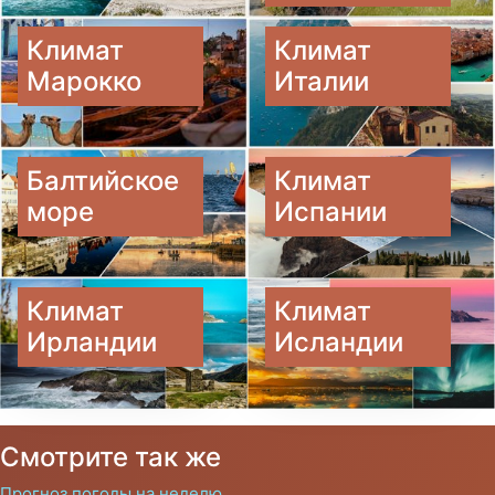
Климат
Климат
Марокко
Италии
Балтийское
Климат
море
Испании
Климат
Климат
Ирландии
Исландии
Смотрите так же
Прогноз погоды на неделю