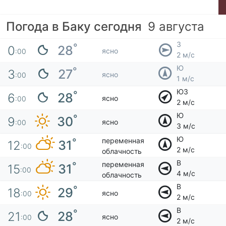
Погода в Баку сегодня
9 августа
З
°
28
0
ясно
:00
2 м/с
Ю
°
27
3
ясно
:00
1 м/с
ЮЗ
°
28
6
ясно
:00
2 м/с
Ю
°
30
9
ясно
:00
3 м/с
Ю
переменная
°
31
12
:00
2 м/с
облачность
В
переменная
°
31
15
:00
4 м/с
облачность
В
°
29
18
ясно
:00
2 м/с
В
°
28
21
ясно
:00
2 м/с