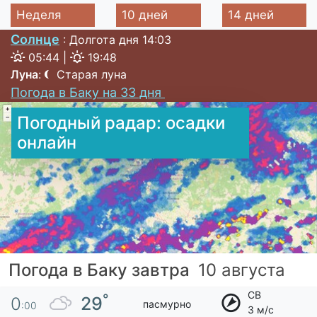
Неделя
10 дней
14 дней
Солнце
: Долгота дня 14:03
05:44 |
19:48
Луна
:
Старая луна
Погода в Баку на 33 дня
Погодный радар: осадки
онлайн
Погода в Баку завтра
10 августа
СВ
°
29
0
пасмурно
:00
3 м/с