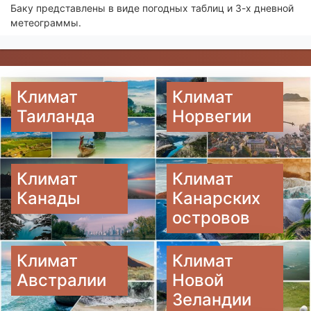
Баку представлены в виде погодных таблиц и 3-х дневной
метеограммы.
Климат
Климат
Таиланда
Норвегии
Климат
Климат
Канады
Канарских
островов
Климат
Климат
Австралии
Новой
Зеландии