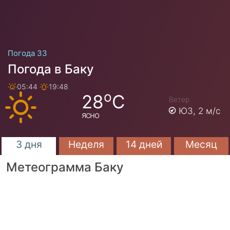
Погода 33
Погода в Баку
05:44
19:48
o
28
C
Ветер
ЮЗ,
2 м/с
ясно
3 дня
Неделя
14 дней
Месяц
Метеограмма Баку