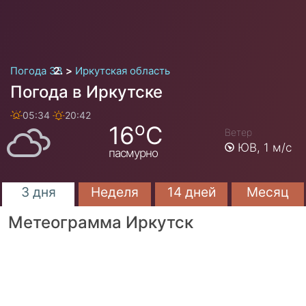
Погода 33
Иркутская область
Погода в Иркутске
05:34
20:42
o
16
C
Ветер
ЮВ,
1 м/с
пасмурно
3 дня
Неделя
14 дней
Месяц
Метеограмма Иркутск