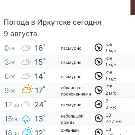
Погода в Иркутске сегодня
9 августа
ЮВ
°
16
0
пасмурно
:00
1 м/с
ЮВ
°
15
3
пасмурно
:00
1 м/с
ЮВ
°
14
6
пасмурно
:00
1 м/с
ЮВ
облачно с
°
17
9
:00
2 м/с
прояснениями
В
°
24
12
пасмурно
:00
0 м/с
СЗ
небольшой
°
13
15
:00
7-17 м/с
дождь
СЗ
сильный
°
12
18
:00