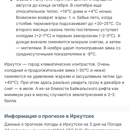
августа до конца октября. В сентябре еще
относительное тепло: +16°C днем и +4°C ночью.
Возможен возврат жары: т. н. бабье лето, когда
столбик термометра подскакивает до +20–25°C. Со
второго месяца сезона тепло постепенно уступает
холодам (+2–7°C) и первым заморозкам (-2–3°C). А
дожди вначале сменяются мокрым снегом, а затем
— метелями. В ноябре царит полноправная зима со
среднесуточными показателями в -8°C.
Иркутск — город климатических контрастов. Очень
холодная и продолжительная зима (-30°C и ниже)
сменяется на удивление жарким и засушливым летом (до
+40°C). При этом здесь реально увидеть грозу в декабре и
снег — в июле. А из-за близости Байкальского рифта как
минимум раз в месяц случаются землетрясения в 2–3
балла.
Информация о прогнозе в Иркутске
Данные о прогнозе погоды в Иркутске на 3 дня на Погоде