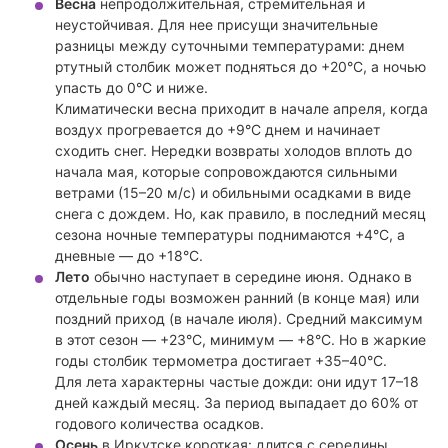
Весна
непродолжительная, стремительная и
неустойчивая. Для нее присущи значительные
разницы между суточными температурами: днем
ртутный столбик может подняться до +20°C, а ночью
упасть до 0°C и ниже.
Климатически весна приходит в начале апреля, когда
воздух прогревается до +9°C днем и начинает
сходить снег. Нередки возвраты холодов вплоть до
начала мая, которые сопровождаются сильными
ветрами (15–20 м/с) и обильными осадками в виде
снега с дождем. Но, как правило, в последний месяц
сезона ночные температуры поднимаются +4°C, а
дневные — до +18°C.
Лето
обычно наступает в середине июня. Однако в
отдельные годы возможен ранний (в конце мая) или
поздний приход (в начале июля). Средний максимум
в этот сезон — +23°C, минимум — +8°C. Но в жаркие
годы столбик термометра достигает +35–40°C.
Для лета характерны частые дожди: они идут 17–18
дней каждый месяц. За период выпадает до 60% от
годового количества осадков.
Осень
в Иркутске короткая: длится с середины