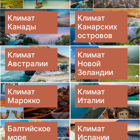
Климат
Климат
Канады
Канарских
островов
Климат
Климат
Австралии
Новой
Зеландии
Климат
Климат
Марокко
Италии
Балтийское
Климат
море
Испании