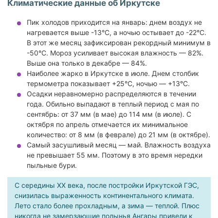
Климатические данные об Иркутске
Пик холодов приходится на январь: днем воздух не
нагревается выше -13°C, а ночью остывает до -22°C.
В этот же месяц зафиксирован рекордный минимум в
-50°C. Мороз усиливает высокая влажность — 82%.
Выше она только в декабре — 84%.
Наиболее жарко в Иркутске в июле. Днем столбик
термометра показывает +25°C, ночью — +13°C.
Осадки неравномерно распределяются в течении
года. Обильно выпадают в теплый период с мая по
сентябрь: от 37 мм (в мае) до 114 мм (в июле). С
октября по апрель отмечается их минимальное
количество: от 8 мм (в феврале) до 21 мм (в октябре).
Самый засушливый месяц — май. Влажность воздуха
не превышает 55 мм. Поэтому в это время нередки
пыльные бури.
С середины XX века, после постройки Иркутской ГЭС,
снизилась выраженность континентального климата.
Лето стало более прохладным, а зима — теплой. Плюс
никогда не замерзающие полынья Ангары привели к