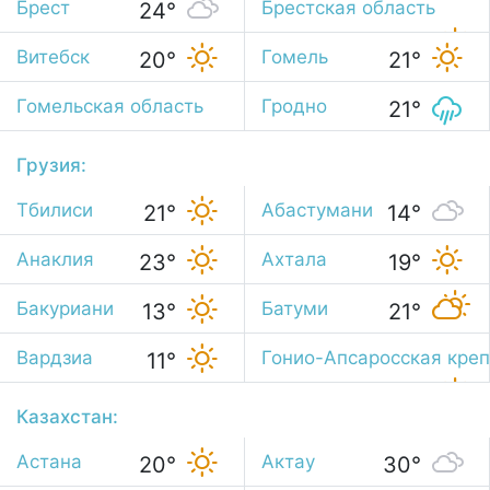
Брест
Брестская область
24°
23°
Витебск
Гомель
20°
21°
Гомельская область
Гродно
21°
22°
Грузия:
Тбилиси
Абастумани
21°
14°
Анаклия
Ахтала
23°
19°
Бакуриани
Батуми
13°
21°
Вардзиа
Гонио-Апсаросская креп
11°
23°
Казахстан:
Астана
Актау
20°
30°