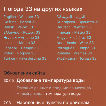
Погода 33 на других языках
English - Weather 33
العربية - العربية 33
Čeština - Počasí 33
Български - Времето 33
Dansk - Vejret 33
Deutsch - Wetter 33
Ελληνικά - Καιρός 33
Français - Météo 33
Hrvatski - Vrijeme 33
Magyar - Időjárás 33
Italiano - Meteo 33
Nederlands - Weer 33
Español - Tiempo 33
Português - Tempo 33
Polski - Pogoda 33
Română - Vremea 33
Türkçe - Hava durumu 33
Українська - Погода 33
Обновления сайта
Добавлена температура воды
30.05
Текущие данные и средние по месяцам.
Новый раздел:
температура воды
Населенные пункты по районам
7.03