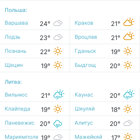
Польша:
Варшава
Краков
24°
21°
Лодзь
Вроцлав
23°
21°
Познань
Гданьск
22°
19°
Щецин
Быдгощ
19°
20°
Литва:
Вильнюс
Каунас
21°
20°
Клайпеда
Шяуляй
19°
18°
Паневежис
Алитус
20°
20°
Мариямполе
Мажейкяй
19°
17°