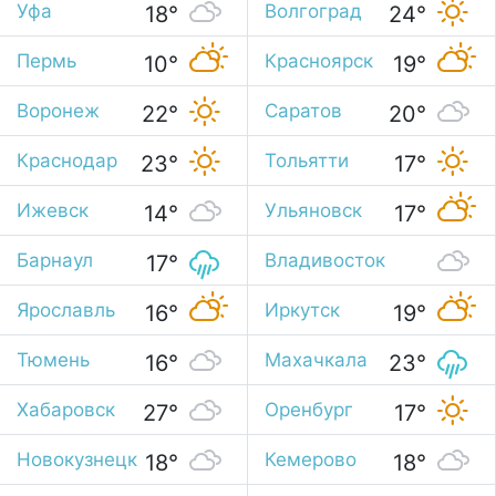
25°
Уфа
Волгоград
18°
24°
Пермь
Красноярск
10°
19°
Воронеж
Саратов
22°
20°
Краснодар
Тольятти
23°
17°
Ижевск
Ульяновск
14°
17°
Барнаул
Владивосток
17°
20°
Ярославль
Иркутск
16°
19°
Тюмень
Махачкала
16°
23°
Хабаровск
Оренбург
27°
17°
Новокузнецк
Кемерово
18°
18°