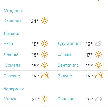
Молдова:
Кишинёв
24°
Латвия:
Рига
Даугавпилс
18°
19°
Лиепая
Елгава
18°
17°
Юрмала
Вентспилс
18°
19°
Резекне
Зилупе
18°
18°
беларусь:
Минск
Браслав
21°
19°