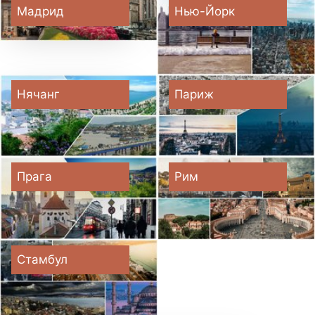
Мадрид
Нью-Йорк
Нячанг
Париж
Прага
Рим
Стамбул