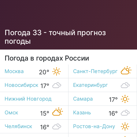
Погода 33 - точный прогноз
погоды
Погода в городах России
Москва
Санкт-Петербург
20°
16°
Новосибирск
Екатеринбург
17°
13°
Нижний Новгород
Самара
17°
20°
Омск
Казань
15°
16°
Челябинск
Ростов-на-Дону
16°