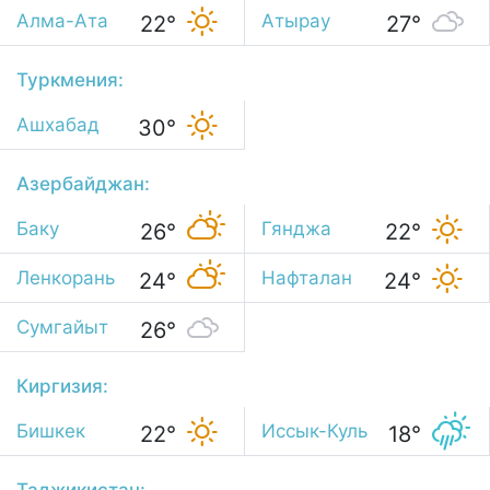
Алма-Ата
Атырау
22°
27°
Туркмения:
Ашхабад
30°
Азербайджан:
Баку
Гянджа
26°
22°
Ленкорань
Нафталан
24°
24°
Сумгайыт
26°
Киргизия:
Бишкек
Иссык-Куль
22°
18°
Таджикистан: