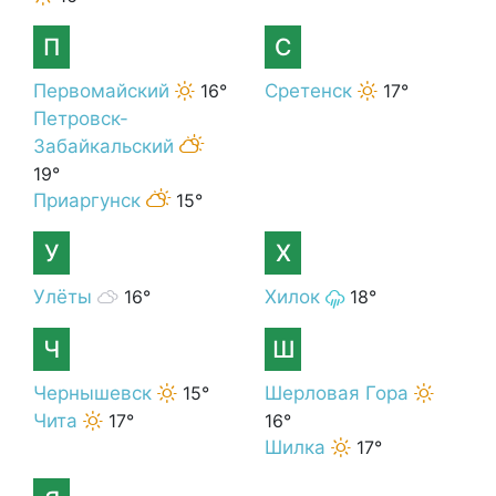
П
С
Первомайский
16°
Сретенск
17°
Петровск-
Забайкальский
19°
Приаргунск
15°
У
Х
Улёты
16°
Хилок
18°
Ч
Ш
Чернышевск
15°
Шерловая Гора
Чита
17°
16°
Шилка
17°