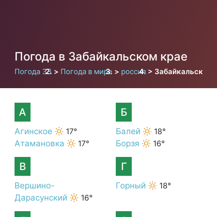
Погода в Забайкальском крае
Погода 33
Погода в мире
россия
Забайкальский 
А
Б
Агинское
17°
Балей
18°
Атамановка
17°
Борзя
16°
В
Г
Вершино-
Горный
18°
Дарасунский
16°