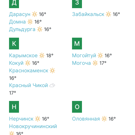
Д
З
Дарасун
16°
Забайкальск
16°
Домна
16°
Дульдурга
16°
К
М
Карымское
18°
Могойтуй
16°
Кокуй
16°
Могоча
17°
Краснокаменск
16°
Красный Чикой
17°
Н
О
Нерчинск
16°
Оловянная
16°
Новокручининский
16°