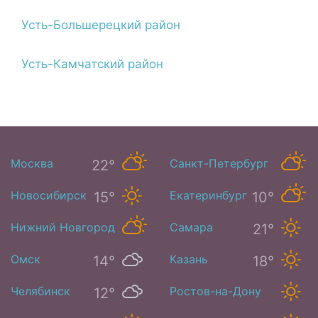
Усть-Большерецкий район
Усть-Камчатский район
Москва
Санкт-Петербург
22°
16°
Новосибирск
Екатеринбург
15°
10°
Нижний Новгород
Самара
21°
19°
Омск
Казань
14°
18°
Челябинск
Ростов-на-Дону
12°
26°