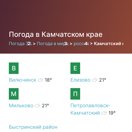
Погода в Камчатском крае
Погода 33
Погода в мире
россия
Камчатский кра
В
Е
Вилючинск
18°
Елизово
21°
М
П
Мильково
21°
Петропавловск-
Камчатский
19°
Быстринский район